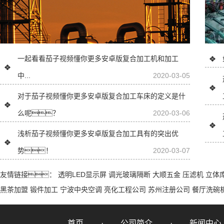
一起看看茄子视频懂你更多安卓版复合加工机和加工
中...
2020-03-05
对于茄子视频懂你更多安卓版复合加工车床的定义是什
么呢？
2020-03-06
浅析茄子视频懂你更多安卓版复合加工具有的突出优
势！
2020-03-07
友情链接：
透明LED显示屏
调光玻璃隔断
大顺五金
压滤机
立体
黑茶加盟
锻件加工
宁波中央空调
亮化工程公司
苏州注册公司
餐厅洗碗
首页
公司简介
新闻中心