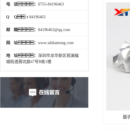
电 话：
0755-84196463
Q Q：
84196463
邮 箱：
84196463@qq.com
网 址：
www.sdshantong.com
地 址：
深圳市龙华新区观澜福
城街道茜坑路47号B栋1楼
茄子