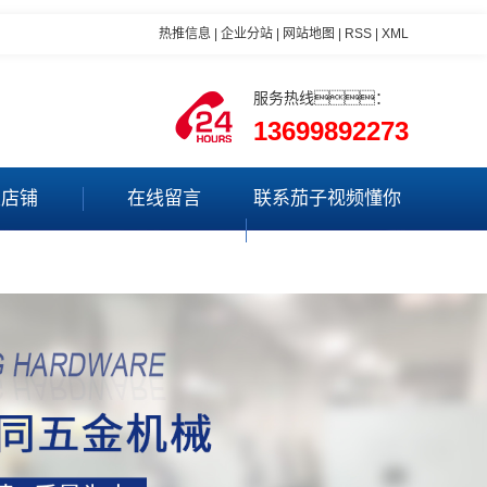
热推信息
|
企业分站
|
网站地图
|
RSS
|
XML
服务热线：
13699892273
里店铺
在线留言
联系茄子视频懂你
更多app最新版