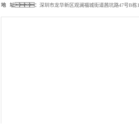
地 址：
深圳市龙华新区观澜福城街道茜坑路47号B栋