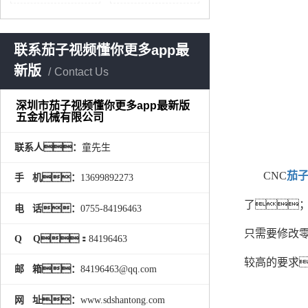
联系茄子视频懂你更多app最
新版
Contact Us
深圳市茄子视频懂你更多app最新版
五金机械有限公司
联系人：
童先生
CNC
茄
手 机：
13699892273
了
电 话：
0755-84196463
只需要修改
Q Q：
84196463
较高的要求
邮 箱：
84196463@qq.com
网 址：
www.sdshantong.com