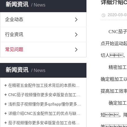
详细介绍
新闻资讯
News
2020-03-0
企业动态
CNC茄
行业资讯
点开始运动
常见问题
切人
精密加工
新闻资讯
News
确定粗加工
在精密五金配件加工技术背后的本质和关键是什么？
提高加工效
CNC茄子视频懂你更多安卓版复合加工过程中减少铝型材表面损伤的原因？
确定加工
浅析茄子视频懂你更多qz8app懂你更多cnc加工联动技术对模具业的重要意义！
详细介绍CNC五金配件加工的优点与缺点！
短，
茄子视频懂你更多安卓版复合加工合格率的标准要求具体有哪些？
等