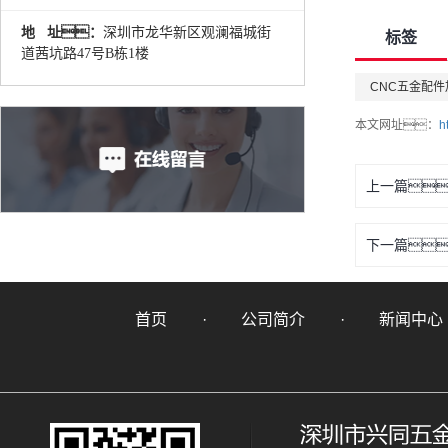
地 址：
深圳市龙华新区观澜福城街
标签
道茜坑路47号B栋1楼
CNC五金配件
本文网址：
h
上一篇
下一篇
首页
公司简介
新闻中心