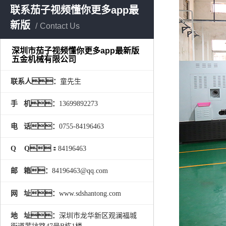
联系茄子视频懂你更多app最
新版
Contact Us
深圳市茄子视频懂你更多app最新版
五金机械有限公司
联系人：
童先生
手 机：
13699892273
电 话：
0755-84196463
Q Q：
84196463
邮 箱：
84196463@qq.com
网 址：
www.sdshantong.com
地 址：
深圳市龙华新区观澜福城