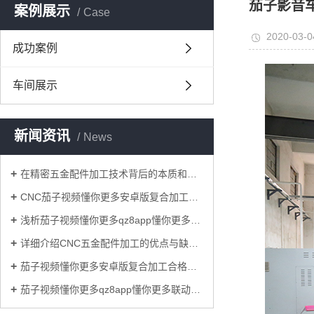
茄子影音
案例展示
Case
2020-03-0
成功案例
车间展示
新闻资讯
News
在精密五金配件加工技术背后的本质和关键是什么？
CNC茄子视频懂你更多安卓版复合加工过程中减少铝型材表面损伤的原因？
浅析茄子视频懂你更多qz8app懂你更多cnc加工联动技术对模具业的重要意义！
详细介绍CNC五金配件加工的优点与缺点！
茄子视频懂你更多安卓版复合加工合格率的标准要求具体有哪些？
茄子视频懂你更多qz8app懂你更多联动茄子影音加工和一般的三轴联动茄子影音加工相比，优势有哪些？