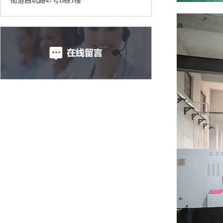
街道茜坑路47号B栋1楼