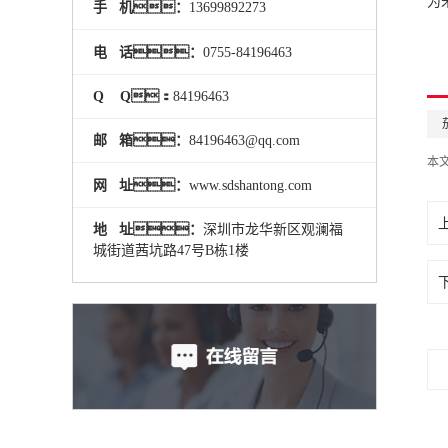
为
手 机：
13699892273
电 话：
0755-84196463
Q Q：
84196463
邮 箱：
84196463@qq.com
本
网 址：
www.sdshantong.com
地 址：
深圳市龙华新区观澜福
城街道茜坑路47号B栋1楼