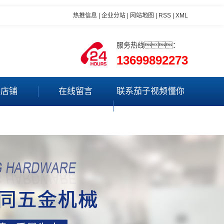
热推信息
|
企业分站
|
网站地图
|
RSS
|
XML
服务热线：
13699892273
里店铺
在线留言
联系茄子视频懂你
更多app最新版