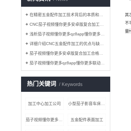
在精密五金配件加工技术背后的本质和关键是什么？
其
不
CNC茄子视频懂你更多安卓版复合加工过程中减少铝型材表面损伤的原因？
量
浅析茄子视频懂你更多qz8app懂你更多cnc加工联动技术对模具业的重要意义！
详细介绍CNC五金配件加工的优点与缺点！
茄子视频懂你更多安卓版复合加工合格率的标准要求具体有哪些？
茄子视频懂你更多qz8app懂你更多联动茄子影音加工和一般的三轴联动茄子影音加工相比，优势有哪些？
热门关键词
Keywords
加工中心加工公司
小型茄子影音车床加工
茄子视频懂你更多qz8app懂你更多加工零件价格
五金配件表面加工